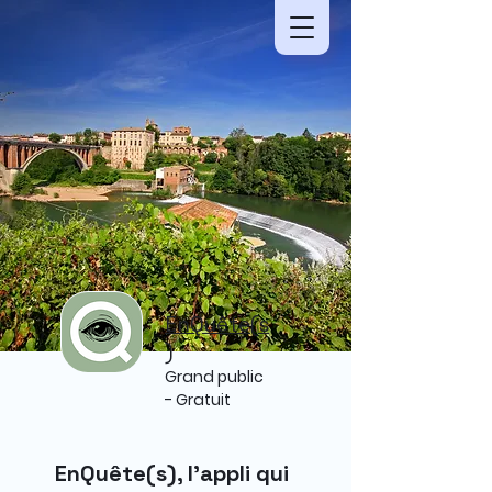
EnQuête(s
)
Grand public
- Gratuit
EnQuête(s), l’appli qui